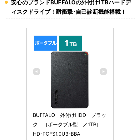
安心のブランドBUFFALOの外付け1TBハードデ
ィスクドライブ！耐衝撃･自己診断機能搭載！
BUFFALO　外付けHDD　ブラッ
ク　［ポータブル型　／1TB］　
HD-PCFS1.0U3-BBA