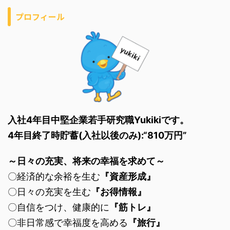
プロフィール
入社4年目中堅企業若手研究職Yukikiです。
4年目終了時貯蓄(入社以後のみ):“810万円”
～日々の充実、将来の幸福を求めて～
〇経済的な余裕を生む
『資産形成』
〇日々の充実を生む
『お得情報』
〇自信をつけ、健康的に
『筋トレ』
〇非日常感で幸福度を高める
『旅行』