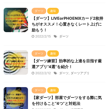
ダーツ
趣味
【ダーツ】LIVEorPHOENIXカード2枚持
ちがオススメ！心置きなくレート上げに
励もう！
2022/2/15
ダーツ
ダーツ
趣味
【ダーツ練習】効率的な上達を目指す厳
選アプリ“4選”を紹介！
2022/2/12
ダーツ
,
ダーツアプリ
ダーツ
趣味
【家ダーツ】部屋でダーツをする際に気
を付けること“4つ”と対処法