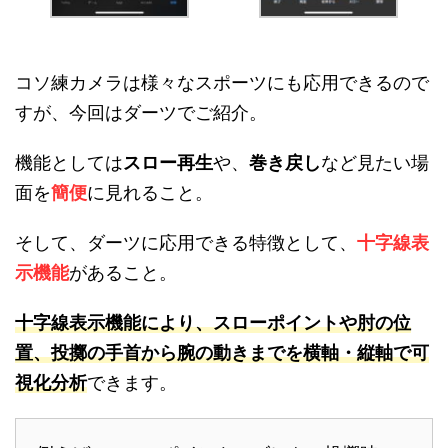
コソ練カメラは様々なスポーツにも応用できるので
すが、今回はダーツでご紹介。
機能としては
スロー再生
や、
巻き戻し
など見たい場
面を
簡便
に見れること。
そして、ダーツに応用できる特徴として、
十字線表
示機能
があること。
十字線表示機能により、スローポイントや肘の位
置、投擲の手首から腕の動きまでを横軸・縦軸で可
視化分析
できます。