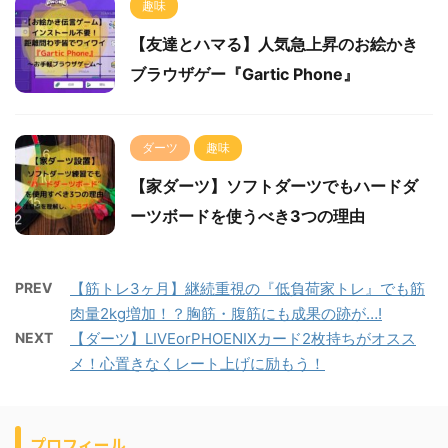
趣味
【友達とハマる】人気急上昇のお絵かき
ブラウザゲー『Gartic Phone』
ダーツ
趣味
【家ダーツ】ソフトダーツでもハードダ
ーツボードを使うべき3つの理由
PREV
【筋トレ3ヶ月】継続重視の『低負荷家トレ』でも筋
肉量2kg増加！？胸筋・腹筋にも成果の跡が…!
NEXT
【ダーツ】LIVEorPHOENIXカード2枚持ちがオスス
メ！心置きなくレート上げに励もう！
プロフィール