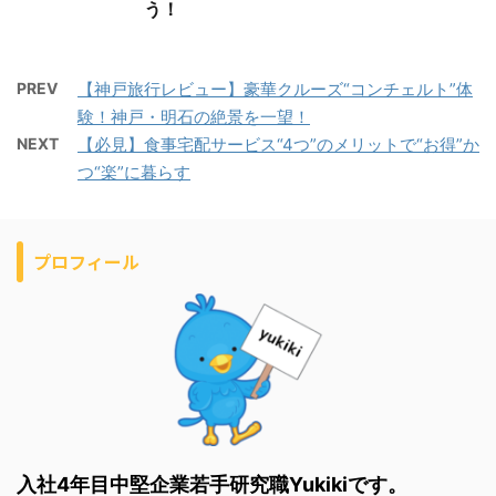
う！
PREV
【神戸旅行レビュー】豪華クルーズ“コンチェルト”体
験！神戸・明石の絶景を一望！
NEXT
【必見】食事宅配サービス“4つ”のメリットで“お得”か
つ“楽”に暮らす
プロフィール
入社4年目中堅企業若手研究職Yukikiです。