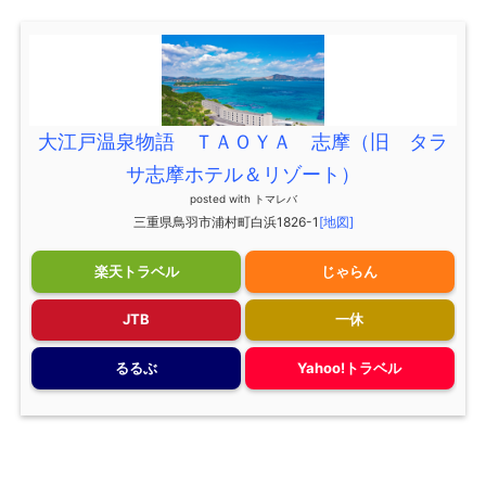
大江戸温泉物語 ＴＡＯＹＡ 志摩（旧 タラ
サ志摩ホテル＆リゾート）
posted with
トマレバ
三重県鳥羽市浦村町白浜1826-1
[地図]
楽天トラベル
じゃらん
JTB
一休
るるぶ
Yahoo!トラベル