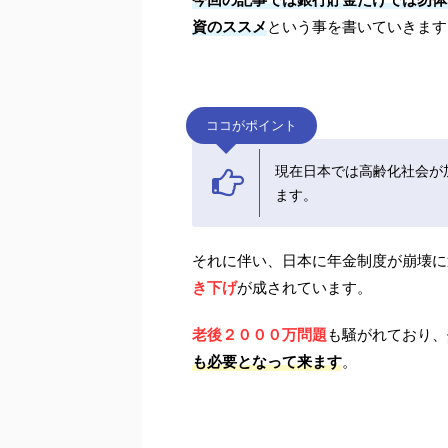
資のススメ
という事を書いていきます
ココがポイント
現在日本では高齢化社会が
ます。
それに伴い、日本に年金制度が崩壊に
き下げ
が成されています。
老後２０００万問題
も騒がれており、
も必要となって来ます
。