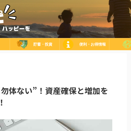
貯蓄・投資
便利・お得情報
“勿体ない”！資産確保と増加を
！