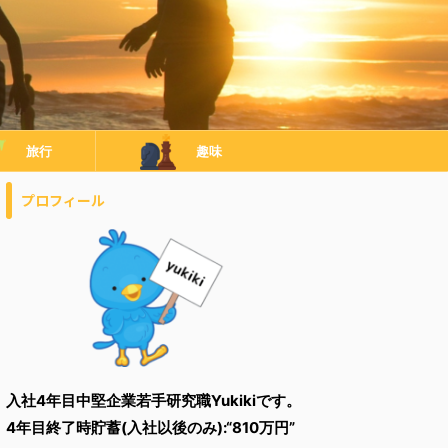
旅行
趣味
プロフィール
入社4年目中堅企業若手研究職Yukikiです。
4年目終了時貯蓄(入社以後のみ):“810万円”