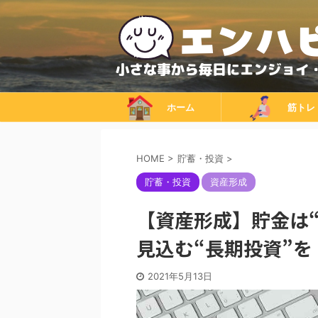
ホーム
筋トレ
HOME
>
貯蓄・投資
>
貯蓄・投資
資産形成
【資産形成】貯金は
見込む“長期投資”を
2021年5月13日