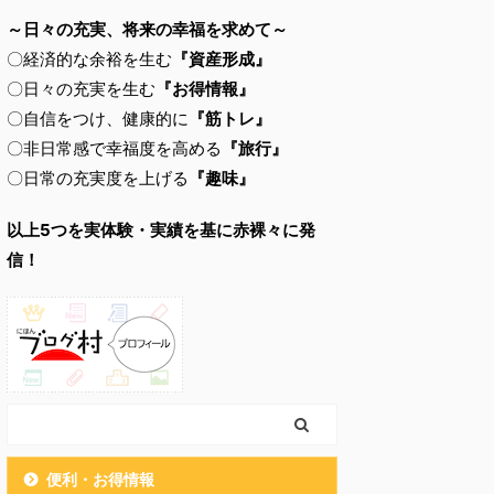
～日々の充実、将来の幸福を求めて～
〇経済的な余裕を生む
『資産形成』
〇日々の充実を生む
『お得情報』
〇自信をつけ、健康的に
『筋トレ』
〇非日常感で幸福度を高める
『旅行』
〇日常の充実度を上げる
『趣味』
以上5つを実体験・実績を基に赤裸々に発
信！
便利・お得情報