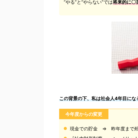
“やる”と“やらない”では
将来的に〇
この背景の下、私は社会人4年目にな
今年度からの変更
現金での貯金 ⇒ 昨年度まで