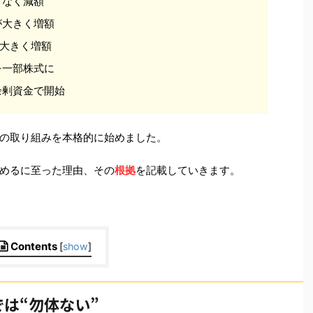
トなく減額
が大きく増額
が大きく増額
を一部株式に
余剰資金で開始
の取り組みを本格的に始めました。
めるに至った理由、その
根拠
を記載していきます。
Contents
[
show
]
は“勿体ない”