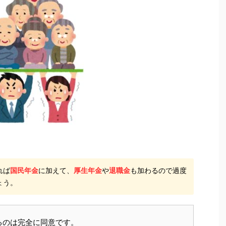
れば
国民年金
に加えて、
厚生年金
や
退職金
も加わるので過度
ょう。
るのは完全に同意です。