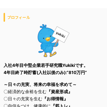
プロフィール
入社4年目中堅企業若手研究職Yukikiです。
4年目終了時貯蓄(入社以後のみ):“810万円”
～日々の充実、将来の幸福を求めて～
〇経済的な余裕を生む
『資産形成』
〇日々の充実を生む
『お得情報』
〇自信をつけ、健康的に
『筋トレ』